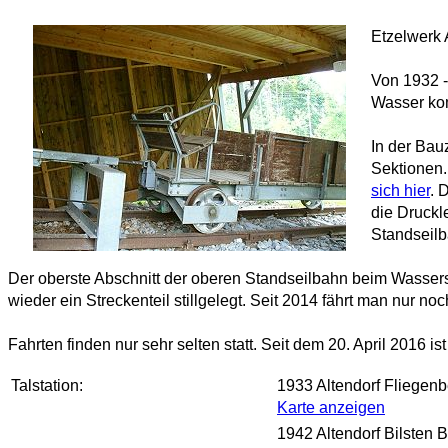
Etzelwerk 
Von 1932 -
Wasser kom
In der Bau
Sektionen.
sich hier
. 
die Druckl
Standseilb
Der oberste Abschnitt der oberen Standseilbahn beim Wassers
wieder ein Streckenteil stillgelegt. Seit 2014 fährt man nur
Fahrten finden nur sehr selten statt. Seit dem 20. April 2016 i
Talstation:
1933 Altendorf Fliegen
Karte anzeigen
1942 Altendorf Bilsten B