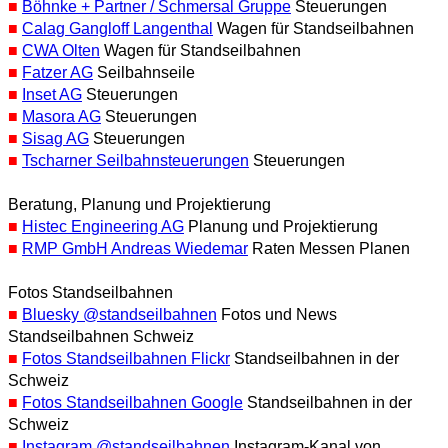
■
Böhnke + Partner / Schmersal Gruppe
Steuerungen
■
Calag Gangloff Langenthal
Wagen für Standseilbahnen
■
CWA Olten
Wagen für Standseilbahnen
■
Fatzer AG
Seilbahnseile
■
Inset AG
Steuerungen
■
Masora AG
Steuerungen
■
Sisag AG
Steuerungen
■
Tscharner Seilbahnsteuerungen
Steuerungen
Beratung, Planung und Projektierung
■
Histec Engineering AG
Planung und Projektierung
■
RMP GmbH Andreas Wiedemar
Raten Messen Planen
Fotos Standseilbahnen
■
Bluesky @standseilbahnen
Fotos und News
Standseilbahnen Schweiz
■
Fotos Standseilbahnen Flickr
Standseilbahnen in der
Schweiz
■
Fotos Standseilbahnen Google
Standseilbahnen in der
Schweiz
■
Instagram @standseilbahnen
Instagram-Kanal von