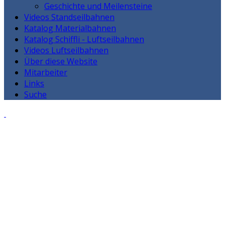
Geschichte und Meilensteine
Videos Standseilbahnen
Katalog Materialbahnen
Katalog Schiffli - Luftseilbahnen
Videos Luftseilbahnen
Über diese Website
Mitarbeiter
Links
Suche