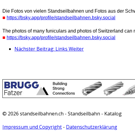
Die Fotos von vielen Standseilbahnen und Fotos aus der Schwe
■
https://bsky.app/profile/standseilbahnen.bsky.social
The photos of many funiculars and photos of Switzerland can
■
https://bsky.app/profile/standseilbahnen.bsky.social
Nächster Beitrag: Links
Weiter
© 2026 standseilbahnen.ch - Standseilbahn - Katalog
Impressum und Copyright
-
Datenschutzerklärung