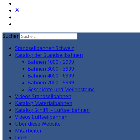
Suchen
Standseilbahnen Schweiz
Katalog der Standseilbahnen
Bahnen 1000 - 2999
Bahnen 3000 - 3999
Bahnen 4000 - 6999
Bahnen 7000 - 9999
Geschichte und Meilensteine
Videos Standseilbahnen
Katalog Materialbahnen
Katalog Schiffli - Luftseilbahnen
Videos Luftseilbahnen
Über diese Website
Mitarbeiter
Links