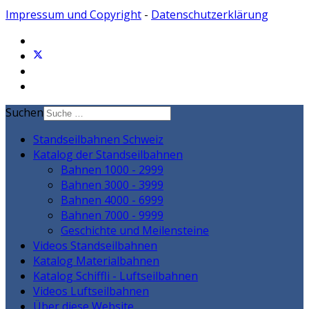
Impressum und Copyright
-
Datenschutzerklärung
Suchen
Standseilbahnen Schweiz
Katalog der Standseilbahnen
Bahnen 1000 - 2999
Bahnen 3000 - 3999
Bahnen 4000 - 6999
Bahnen 7000 - 9999
Geschichte und Meilensteine
Videos Standseilbahnen
Katalog Materialbahnen
Katalog Schiffli - Luftseilbahnen
Videos Luftseilbahnen
Über diese Website