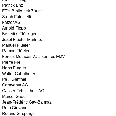
Patrick Enz
ETH Bibliothek Zürich
Sarah Falcinelli
Fatzer AG
Arnold Flepp
Benedikt Flückiger
Josef Flüeler-Martinez
Manuel Flüeler
Ramon Flüeler
Forces Motrices Valaisannes FMV
Pierre Frei
Hans Furgler
Walter Gabathuler
Paul Gantner
Garaventa AG
Gasser Felstechnik AG
Marcel Gauch
Jean-Frédéric Gay-Balmaz
Reto Giovanoli
Roland Girsperger