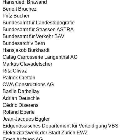
Hansruedi Brawand
Benoit Bruchez
Fritz Bucher
Bundesamt für Landestopografie
Bundesamt für Strassen ASTRA
Bundesamt für Verkehr BAV
Bundesarchiv Bern
Hansjakob Burkhardt
Calag Carrosserie Langenthal AG
Markus Clavadetscher
Rita Clivaz
Patrick Cretton
CWA Constructions AG
Basile Darbellay
Adrian Deuschle
Cédric Diserens
Roland Eberle
Jean-Jacques Eggler
Eidgenössisches Departement für Verteidigung VBS
Elektrizitätswerk der Stadt Zürich EWZ
Emch Aufzüge AG