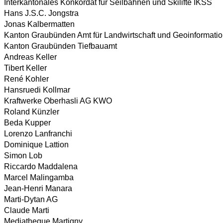
Interkantonales Konkordat für Seilbahnen und Skilifte IKSS
Hans J.S.C. Jongstra
Jonas Kalbermatten
Kanton Graubünden Amt für Landwirtschaft und Geoinformati
Kanton Graubünden Tiefbauamt
Andreas Keller
Tibert Keller
René Kohler
Hansruedi Kollmar
Kraftwerke Oberhasli AG KWO
Roland Künzler
Beda Kupper
Lorenzo Lanfranchi
Dominique Lattion
Simon Lob
Riccardo Maddalena
Marcel Malingamba
Jean-Henri Manara
Marti-Dytan AG
Claude Marti
Mediatheque Martigny