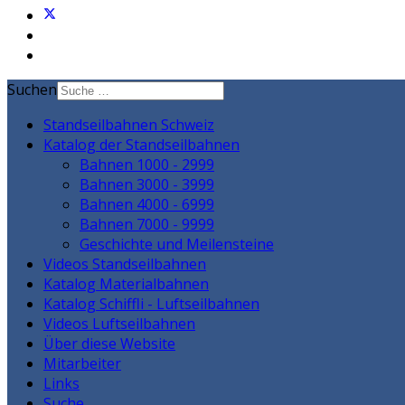
Suchen
Standseilbahnen Schweiz
Katalog der Standseilbahnen
Bahnen 1000 - 2999
Bahnen 3000 - 3999
Bahnen 4000 - 6999
Bahnen 7000 - 9999
Geschichte und Meilensteine
Videos Standseilbahnen
Katalog Materialbahnen
Katalog Schiffli - Luftseilbahnen
Videos Luftseilbahnen
Über diese Website
Mitarbeiter
Links
Suche