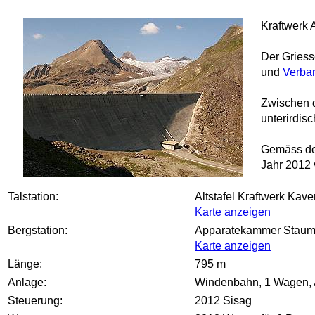
Kraftwerk 
Der Griess
und
Verba
Zwischen d
unterirdis
Gemäss de
Jahr 2012 
Talstation:
Altstafel Kraftwerk Kav
Karte anzeigen
Bergstation:
Apparatekammer Stauma
Karte anzeigen
Länge:
795 m
Anlage:
Windenbahn, 1 Wagen, An
Steuerung:
2012 Sisag