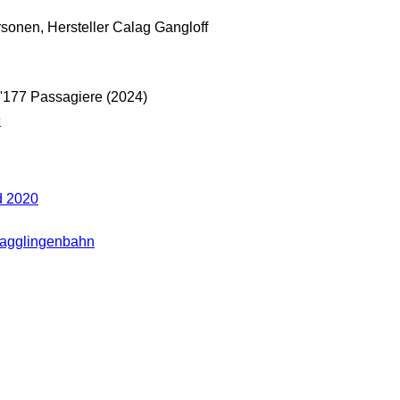
sonen, Hersteller Calag Gangloff
67'177 Passagiere (2024)
9
d 2020
Magglingenbahn