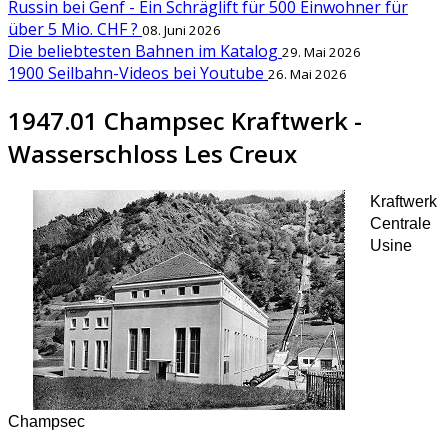
Russin bei Genf - Ein Schräglift für 500 Einwohner für
über 5 Mio. CHF ?
08. Juni 2026
Die beliebtesten Bahnen im Katalog
29. Mai 2026
1900 Seilbahn-Videos bei Youtube
26. Mai 2026
1947.01 Champsec Kraftwerk -
Wasserschloss Les Creux
Kraftwerk
Centrale
Usine
Champsec