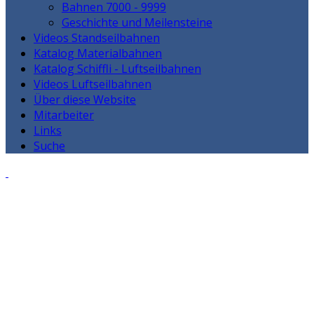
Bahnen 7000 - 9999
Geschichte und Meilensteine
Videos Standseilbahnen
Katalog Materialbahnen
Katalog Schiffli - Luftseilbahnen
Videos Luftseilbahnen
Über diese Website
Mitarbeiter
Links
Suche