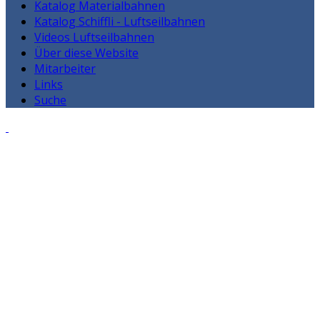
Katalog Materialbahnen
Katalog Schiffli - Luftseilbahnen
Videos Luftseilbahnen
Über diese Website
Mitarbeiter
Links
Suche