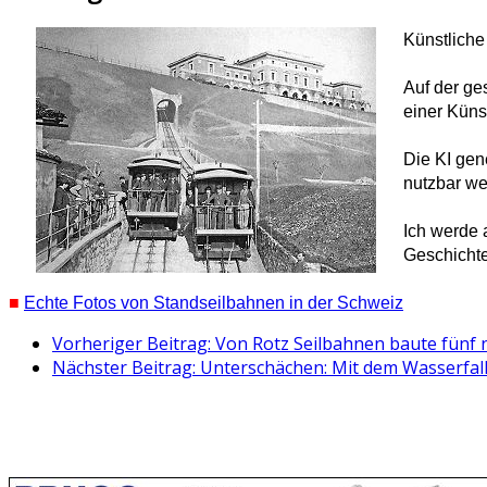
Künstliche
Auf der ge
einer Künst
Die KI gen
nutzbar we
Ich werde 
Geschichte
■
Echte Fotos von Standseilbahnen in der Schweiz
Vorheriger Beitrag: Von Rotz Seilbahnen baute fünf
Nächster Beitrag: Unterschächen: Mit dem Wasserfall-