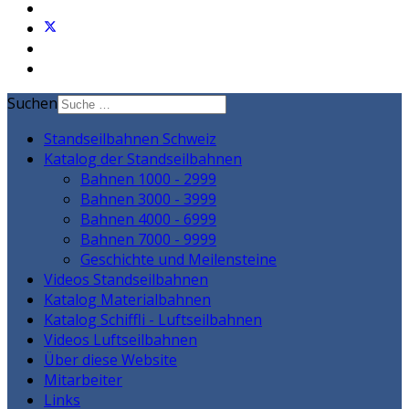
Suchen
Standseilbahnen Schweiz
Katalog der Standseilbahnen
Bahnen 1000 - 2999
Bahnen 3000 - 3999
Bahnen 4000 - 6999
Bahnen 7000 - 9999
Geschichte und Meilensteine
Videos Standseilbahnen
Katalog Materialbahnen
Katalog Schiffli - Luftseilbahnen
Videos Luftseilbahnen
Über diese Website
Mitarbeiter
Links