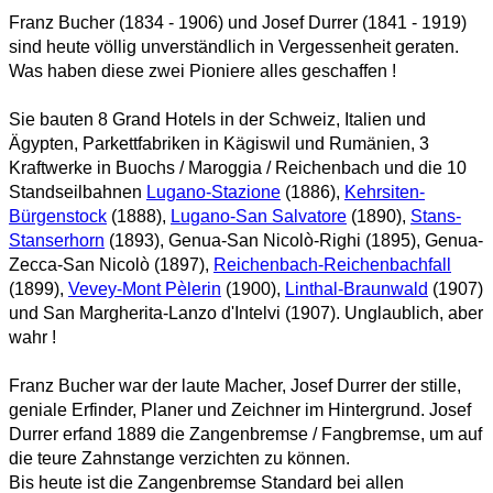
Franz Bucher (1834 - 1906) und Josef Durrer (1841 - 1919)
sind heute völlig unverständlich in Vergessenheit geraten.
Was haben diese zwei Pioniere alles geschaffen !
Sie bauten 8 Grand Hotels in der Schweiz, Italien und
Ägypten, Parkettfabriken in Kägiswil und Rumänien, 3
Kraftwerke in Buochs / Maroggia / Reichenbach und die 10
Standseilbahnen
Lugano-Stazione
(1886),
Kehrsiten-
Bürgenstock
(1888),
Lugano-San Salvatore
(1890),
Stans-
Stanserhorn
(1893), Genua-San Nicolò-Righi (1895), Genua-
Zecca-San Nicolò (1897),
Reichenbach-Reichenbachfall
(1899),
Vevey-Mont Pèlerin
(1900),
Linthal-Braunwald
(1907)
und San Margherita-Lanzo d'Intelvi (1907). Unglaublich, aber
wahr !
Franz Bucher war der laute Macher, Josef Durrer der stille,
geniale Erfinder, Planer und Zeichner im Hintergrund. Josef
Durrer erfand 1889 die Zangenbremse / Fangbremse, um auf
die teure Zahnstange verzichten zu können.
Bis heute ist die Zangenbremse Standard bei allen