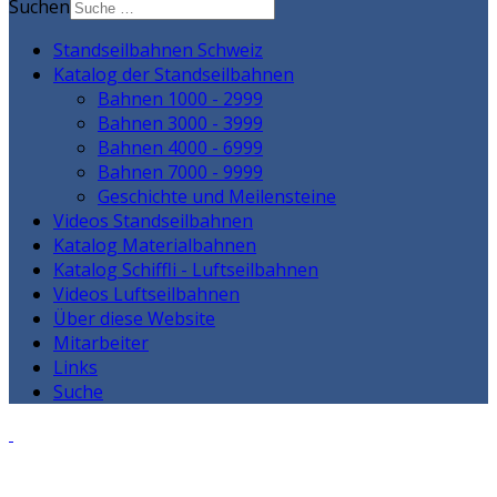
Suchen
Standseilbahnen Schweiz
Katalog der Standseilbahnen
Bahnen 1000 - 2999
Bahnen 3000 - 3999
Bahnen 4000 - 6999
Bahnen 7000 - 9999
Geschichte und Meilensteine
Videos Standseilbahnen
Katalog Materialbahnen
Katalog Schiffli - Luftseilbahnen
Videos Luftseilbahnen
Über diese Website
Mitarbeiter
Links
Suche