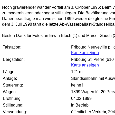
Noch gravierender war der Vorfall am 3. Oktober 1996: Beim W
zu modernisieren oder sogar stillzulegen. Die Bevölkerung von
Daher beauftragte man wie schon 1899 wieder die gleiche Firm
dem 3. Juli 1998 fährt die letzte Ab-Wasserballast-Standseil
Besten Dank für Fotos an Erwin Bloch (1) und Marcel Gauch (2
Talstation:
Fribourg Neuveville pl. 
Karte anzeigen
Bergstation:
Fribourg St. Pierre (610
Karte anzeigen
Länge:
121 m
Anlage:
Standseilbahn mit Ausw
Steuerung:
keine !
Wagen:
1899 Wagen für 20 Perso
Eröffnung:
04.02.1899
Stilllegung:
in Betrieb
Verwendung:
öffentlicher Verkehr, 2