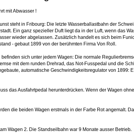
hrt mit Abwasser !
nst steht in Fribourg: Die letzte Wasserballastbahn der Schwei
tadt. Ein ganz spezieller Duft liegt da in der Luft, wenn das 
Wasser wieder abgelassen. Zusätzlich handelt es sich beim Funic
stand - gebaut 1899 von der berühmten Firma Von Roll.
 befinden sich unter jedem Wagen: Die normale Regulierbremse
remse mit dem runden Drehrad, das Not-Fusspedal und die Schla
ingebaute, automatische Geschwindigkeitsregulator von 1899: E
 Fuss das Ausfahrtpedal herunterdrücken. Wenn der Wagen ohne F
den die beiden Wagen erstmals in der Farbe Rot angemalt. Das
am Wagen 2. Die Standseilbahn war 9 Monate ausser Betrieb.