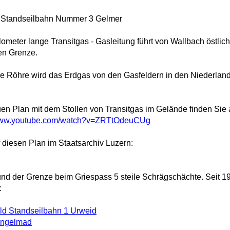
s Standseilbahn Nummer 3 Gelmer
lometer lange Transitgas - Gasleitung führt von Wallbach östli
hen Grenze.
e Röhre wird das Erdgas von den Gasfeldern in den Niederlanden
n Plan mit dem Stollen von Transitgas im Gelände finden Sie a
/www.youtube.com/watch?v=ZRTtOdeuCUg
 diesen Plan im Staatsarchiv Luzern:
nd der Grenze beim Griespass 5 steile Schrägschächte. Seit 19
:
ald Standseilbahn 1 Urweid
ingelmad