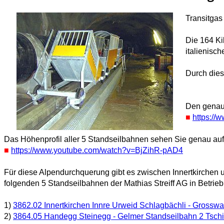
Transitga
Die 164 Ki
italienisc
Durch dies
Den genaue
■
https:/
Das Höhenprofil aller 5 Standseilbahnen sehen Sie genau auf
■
https://www.youtube.com/watch?v=BjZihR-pAD4
Für diese Alpendurchquerung gibt es zwischen Innertkirchen u
folgenden 5 Standseilbahnen der Mathias Streiff AG in Betrieb
1)
3862.02 Innertkirchen Innre Urweid Schlagbächli - Grossw
2)
3864.05 Handegg Steinegg - Gelmer Standseilbahn 2 Tsch