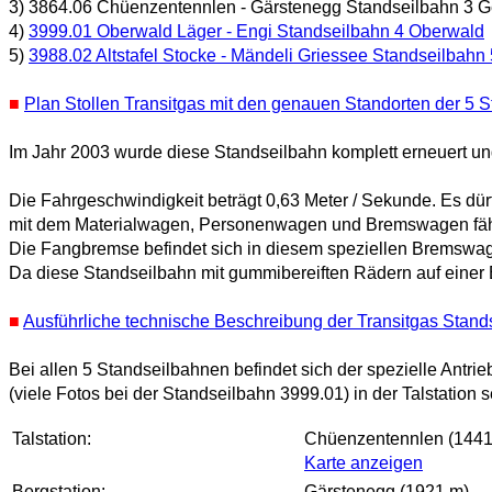
3) 3864.06 Chüenzentennlen - Gärstenegg Standseilbahn 3 
4)
3999.01 Oberwald Läger - Engi Standseilbahn 4 Oberwald
5)
3988.02 Altstafel Stocke - Mändeli Griessee Standseilbahn 
■
Plan Stollen Transitgas mit den genauen Standorten der 5 
Im Jahr 2003 wurde diese Standseilbahn komplett erneuert un
Die Fahrgeschwindigkeit beträgt 0,63 Meter / Sekunde. Es dü
mit dem Materialwagen, Personenwagen und Bremswagen fährt 
Die Fangbremse befindet sich in diesem speziellen Bremswage
Da diese Standseilbahn mit gummibereiften Rädern auf einer
■
Ausführliche technische Beschreibung der Transitgas Stand
Bei allen 5 Standseilbahnen befindet sich der spezielle Antri
(viele Fotos bei der Standseilbahn 3999.01) in der Talstation s
Talstation:
Chüenzentennlen (1441
Karte anzeigen
Bergstation:
Gärstenegg (1921 m)