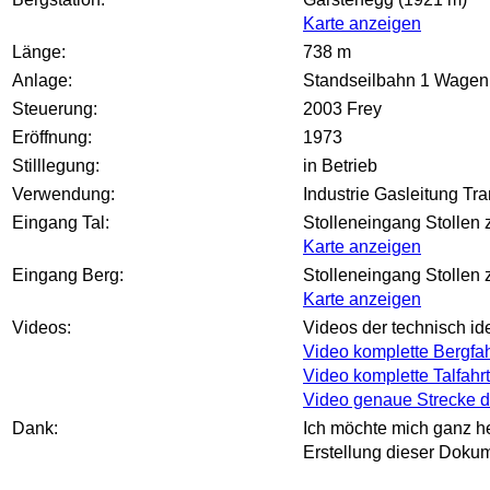
Karte anzeigen
Länge:
738 m
Anlage:
Standseilbahn 1 Wagen, 1
Steuerung:
2003 Frey
Eröffnung:
1973
Stilllegung:
in Betrieb
Verwendung:
Industrie Gasleitung Tra
Eingang Tal:
Stolleneingang Stollen z
Karte anzeigen
Eingang Berg:
Stolleneingang Stollen 
Karte anzeigen
Videos:
Videos der technisch id
Video komplette Bergfah
Video komplette Talfahrt
Video genaue Strecke de
Dank:
Ich möchte mich ganz he
Erstellung dieser Doku