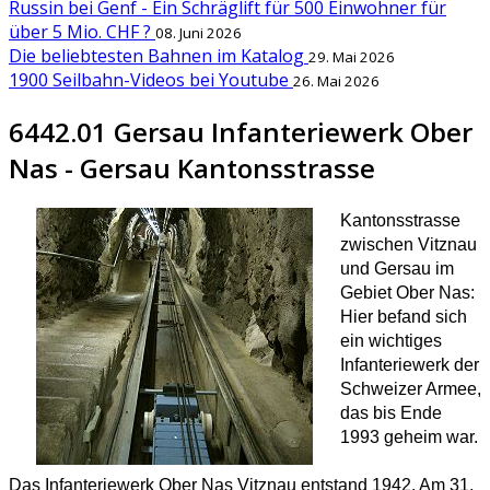
Russin bei Genf - Ein Schräglift für 500 Einwohner für
über 5 Mio. CHF ?
08. Juni 2026
Die beliebtesten Bahnen im Katalog
29. Mai 2026
1900 Seilbahn-Videos bei Youtube
26. Mai 2026
6442.01 Gersau Infanteriewerk Ober
Nas - Gersau Kantonsstrasse
Kantonsstrasse
zwischen Vitznau
und Gersau im
Gebiet Ober Nas:
Hier befand sich
ein wichtiges
Infanteriewerk der
Schweizer Armee,
das bis Ende
1993 geheim war.
Das Infanteriewerk Ober Nas Vitznau entstand 1942. Am 31.