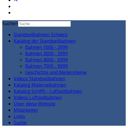
Suchen
Standseilbahnen Schweiz
Katalog der Standseilbahnen
Bahnen 1000 - 2999
Bahnen 3000 - 3999
Bahnen 4000 - 6999
Bahnen 7000 - 9999
Geschichte und Meilensteine
Videos Standseilbahnen
Katalog Materialbahnen
Katalog Schiffli - Luftseilbahnen
Videos Luftseilbahnen
Über diese Website
Mitarbeiter
Links
Suche