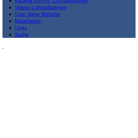
Katalog Schiffli - Luftseilbahnen
Videos Luftseilbahnen
Über diese Website
Mitarbeiter
Links
Suche