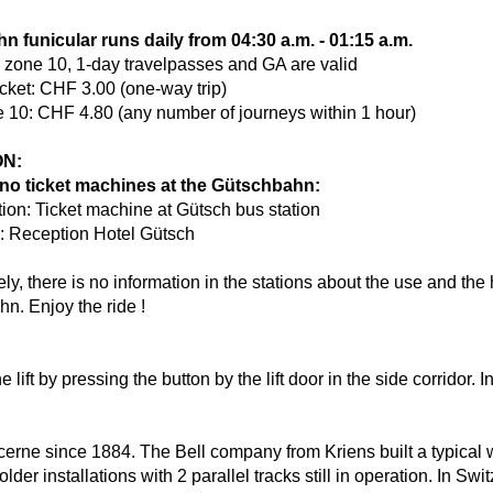
 funicular runs daily from 04:30 a.m. - 01:15 a.m.
s zone 10, 1-day travelpasses and GA are valid
cket: CHF 3.00 (one-way trip)
e 10: CHF 4.80 (any number of journeys within 1 hour)
ON:
 no ticket machines at the Gütschbahn:
tion: Ticket machine at Gütsch bus station
n: Reception Hotel Gütsch
ly, there is no information in the stations about the use and the 
hn. Enjoy the ride !
e lift by pressing the button by the lift door in the side corridor. 
rne since 1884. The Bell company from Kriens built a typical wat
er installations with 2 parallel tracks still in operation. In Swit