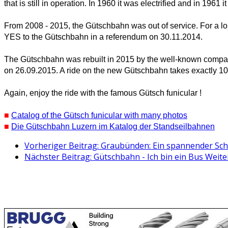
that is still in operation. In 1960 it was electrified and in 1961 it
From 2008 - 2015, the Gütschbahn was out of service. For a lo
YES to the Gütschbahn in a referendum on 30.11.2014.
The Gütschbahn was rebuilt in 2015 by the well-known compan
on 26.09.2015. A ride on the new Gütschbahn takes exactly 1
Again, enjoy the ride with the famous Gütsch funicular !
■
Catalog of the Gütsch funicular with many photos
■
Die Gütschbahn Luzern im Katalog der Standseilbahnen
Vorheriger Beitrag: Graubünden: Ein spannender Sc
Nächster Beitrag: Gütschbahn - Ich bin ein Bus
Weite