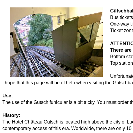
Gütschbahn
Bus ticket
One-way ti
Ticket zon
ATTENTI
There are
Bottom sta
Top statio
Unfortunate
I hope that this page will be of help when visiting the Gütschba
Use:
The use of the Gutsch funicular is a bit tricky. You must order th
History:
The Hotel Château Gütsch is located high above the city of Luce
contemporary access of this era. Worldwide, there are only 10 old