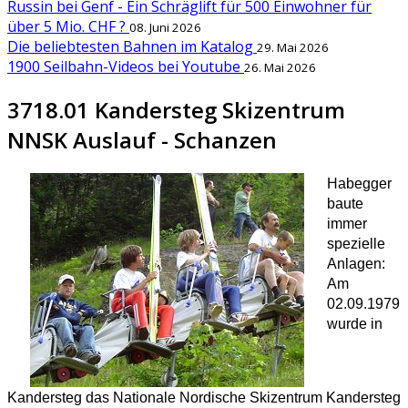
Russin bei Genf - Ein Schräglift für 500 Einwohner für
über 5 Mio. CHF ?
08. Juni 2026
Die beliebtesten Bahnen im Katalog
29. Mai 2026
1900 Seilbahn-Videos bei Youtube
26. Mai 2026
3718.01 Kandersteg Skizentrum
NNSK Auslauf - Schanzen
Habegger
baute
immer
spezielle
Anlagen:
Am
02.09.1979
wurde in
Kandersteg das Nationale Nordische Skizentrum Kandersteg