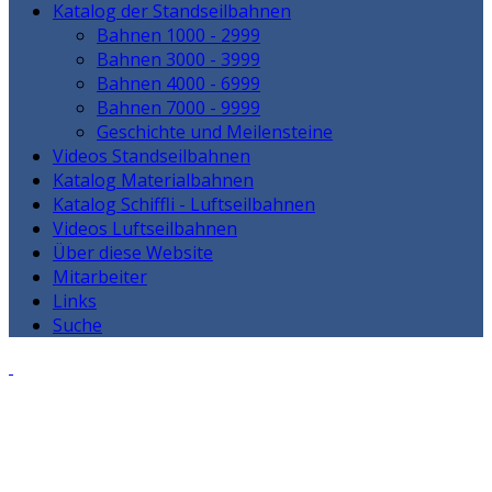
Katalog der Standseilbahnen
Bahnen 1000 - 2999
Bahnen 3000 - 3999
Bahnen 4000 - 6999
Bahnen 7000 - 9999
Geschichte und Meilensteine
Videos Standseilbahnen
Katalog Materialbahnen
Katalog Schiffli - Luftseilbahnen
Videos Luftseilbahnen
Über diese Website
Mitarbeiter
Links
Suche