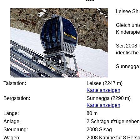
Leisee Shu
Gleich unt
Kinderspie
Seit 2008 
identische
Sunnegga b
Talstation:
Leisee (2247 m)
Karte anzeigen
Bergstation:
Sunnegga (2290 m)
Karte anzeigen
Länge:
80 m
Anlage:
2 Schrägaufzüge nebenei
Steuerung:
2008 Sisag
Wagen:
2008 Kabine für 8 Pers