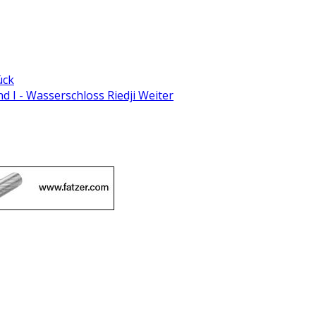
ück
d I - Wasserschloss Riedji
Weiter