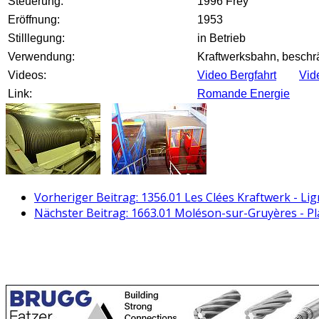
Steuerung:
1996 Frey
Eröffnung:
1953
Stilllegung:
in Betrieb
Verwendung:
Kraftwerksbahn, beschrä
Videos:
Video Bergfahrt
Vide
Link:
Romande Energie
Vorheriger Beitrag: 1356.01 Les Clées Kraftwerk - Lig
Nächster Beitrag: 1663.01 Moléson-sur-Gruyères - P