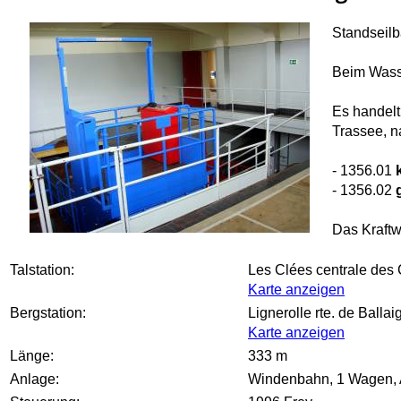
Standseilb
Beim Wasse
Es handelt
Trassee, n
- 1356.01
- 1356.02
Das Kraftw
Talstation:
Les Clées centrale des 
Karte anzeigen
Bergstation:
Lignerolle rte. de Ball
Karte anzeigen
Länge:
333 m
Anlage:
Windenbahn, 1 Wagen, A