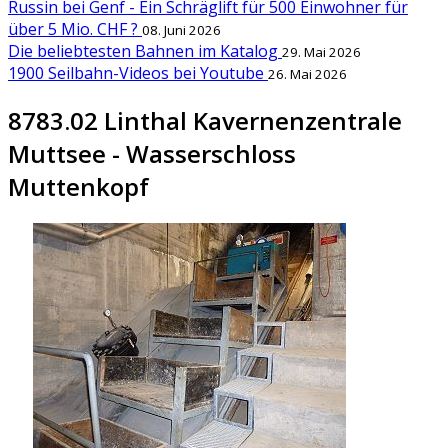
Russin bei Genf - Ein Schräglift für 500 Einwohner für
über 5 Mio. CHF ?
08. Juni 2026
Die beliebtesten Bahnen im Katalog
29. Mai 2026
1900 Seilbahn-Videos bei Youtube
26. Mai 2026
8783.02 Linthal Kavernenzentrale
Muttsee - Wasserschloss
Muttenkopf