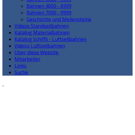
Bahnen 4000 - 6999
Bahnen 7000 - 9999
Geschichte und Meilensteine
Videos Standseilbahnen
Katalog Materialbahnen
Katalog Schiffli - Luftseilbahnen
Videos Luftseilbahnen
Über diese Website
Mitarbeiter
Links
Suche