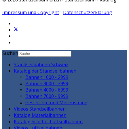
Impressum und Copyright
-
Datenschutzerklärung
Suchen
Standseilbahnen Schweiz
Katalog der Standseilbahnen
Bahnen 1000 - 2999
Bahnen 3000 - 3999
Bahnen 4000 - 6999
Bahnen 7000 - 9999
Geschichte und Meilensteine
Videos Standseilbahnen
Katalog Materialbahnen
Katalog Schiffli - Luftseilbahnen
Videos Luftseilbahnen