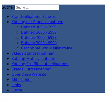
Suchen
Standseilbahnen Schweiz
Katalog der Standseilbahnen
Bahnen 1000 - 2999
Bahnen 3000 - 3999
Bahnen 4000 - 6999
Bahnen 7000 - 9999
Geschichte und Meilensteine
Videos Standseilbahnen
Katalog Materialbahnen
Katalog Schiffli - Luftseilbahnen
Videos Luftseilbahnen
Über diese Website
Mitarbeiter
Links
Suche