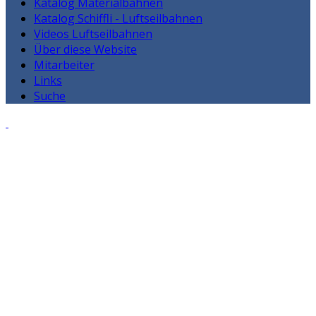
Katalog Materialbahnen
Katalog Schiffli - Luftseilbahnen
Videos Luftseilbahnen
Über diese Website
Mitarbeiter
Links
Suche