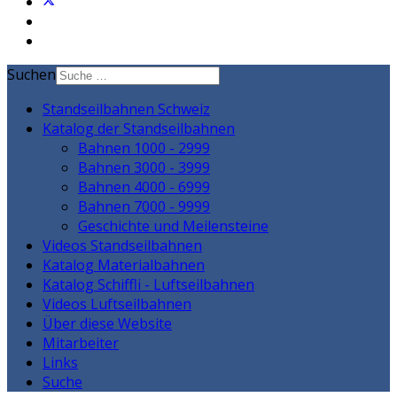
Suchen
Standseilbahnen Schweiz
Katalog der Standseilbahnen
Bahnen 1000 - 2999
Bahnen 3000 - 3999
Bahnen 4000 - 6999
Bahnen 7000 - 9999
Geschichte und Meilensteine
Videos Standseilbahnen
Katalog Materialbahnen
Katalog Schiffli - Luftseilbahnen
Videos Luftseilbahnen
Über diese Website
Mitarbeiter
Links
Suche