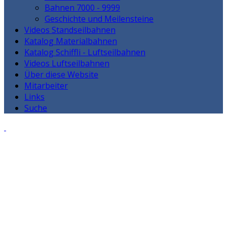
Bahnen 7000 - 9999
Geschichte und Meilensteine
Videos Standseilbahnen
Katalog Materialbahnen
Katalog Schiffli - Luftseilbahnen
Videos Luftseilbahnen
Über diese Website
Mitarbeiter
Links
Suche