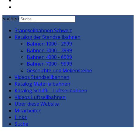
Suchen
Standseilbahnen Schweiz
Katalog der Standseilbahnen
Bahnen 1000 - 2999
Bahnen 3000 - 3999
Bahnen 4000 - 6999
Bahnen 7000 - 9999
Geschichte und Meilensteine
Videos Standseilbahnen
Katalog Materialbahnen
Katalog Schiffli - Luftseilbahnen
Videos Luftseilbahnen
Über diese Website
Mitarbeiter
Links
Suche