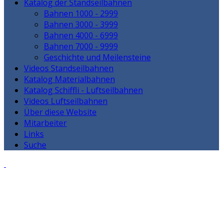
Katalog der Standseilbahnen
Bahnen 1000 - 2999
Bahnen 3000 - 3999
Bahnen 4000 - 6999
Bahnen 7000 - 9999
Geschichte und Meilensteine
Videos Standseilbahnen
Katalog Materialbahnen
Katalog Schiffli - Luftseilbahnen
Videos Luftseilbahnen
Über diese Website
Mitarbeiter
Links
Suche