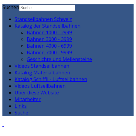
Suchen
Standseilbahnen Schweiz
Katalog der Standseilbahnen
Bahnen 1000 - 2999
Bahnen 3000 - 3999
Bahnen 4000 - 6999
Bahnen 7000 - 9999
Geschichte und Meilensteine
Videos Standseilbahnen
Katalog Materialbahnen
Katalog Schiffli - Luftseilbahnen
Videos Luftseilbahnen
Über diese Website
Mitarbeiter
Links
Suche