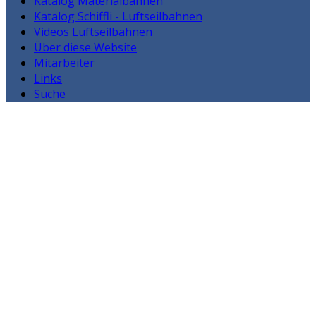
Katalog Materialbahnen
Katalog Schiffli - Luftseilbahnen
Videos Luftseilbahnen
Über diese Website
Mitarbeiter
Links
Suche