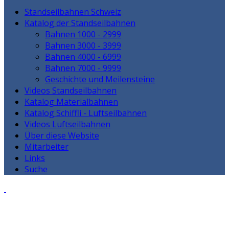
Standseilbahnen Schweiz
Katalog der Standseilbahnen
Bahnen 1000 - 2999
Bahnen 3000 - 3999
Bahnen 4000 - 6999
Bahnen 7000 - 9999
Geschichte und Meilensteine
Videos Standseilbahnen
Katalog Materialbahnen
Katalog Schiffli - Luftseilbahnen
Videos Luftseilbahnen
Über diese Website
Mitarbeiter
Links
Suche