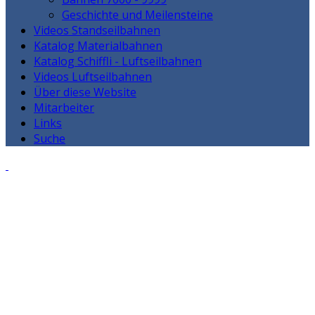
Geschichte und Meilensteine
Videos Standseilbahnen
Katalog Materialbahnen
Katalog Schiffli - Luftseilbahnen
Videos Luftseilbahnen
Über diese Website
Mitarbeiter
Links
Suche