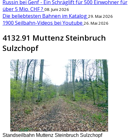
Russin bei Genf - Ein Schräglift für 500 Einwohner für
über 5 Mio. CHF ?
08. Juni 2026
Die beliebtesten Bahnen im Katalog
29. Mai 2026
1900 Seilbahn-Videos bei Youtube
26. Mai 2026
4132.91 Muttenz Steinbruch
Sulzchopf
Standseilbahn Muttenz Steinbruch Sulzchopf