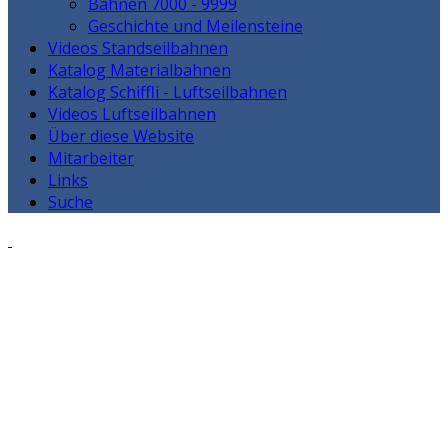
Bahnen 7000 - 9999
Geschichte und Meilensteine
Videos Standseilbahnen
Katalog Materialbahnen
Katalog Schiffli - Luftseilbahnen
Videos Luftseilbahnen
Über diese Website
Mitarbeiter
Links
Suche