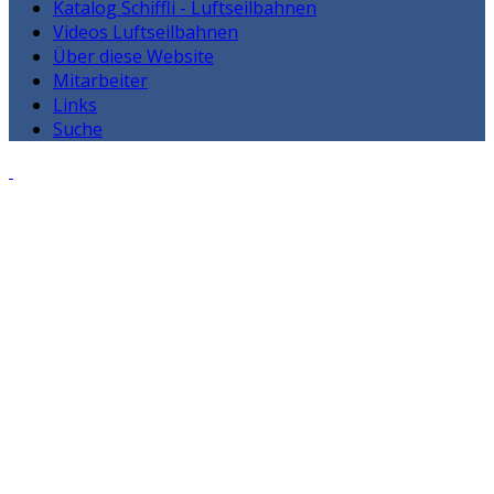
Katalog Schiffli - Luftseilbahnen
Videos Luftseilbahnen
Über diese Website
Mitarbeiter
Links
Suche