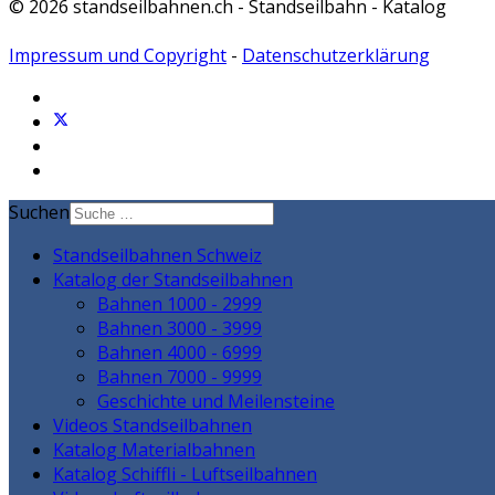
© 2026 standseilbahnen.ch - Standseilbahn - Katalog
Impressum und Copyright
-
Datenschutzerklärung
Suchen
Standseilbahnen Schweiz
Katalog der Standseilbahnen
Bahnen 1000 - 2999
Bahnen 3000 - 3999
Bahnen 4000 - 6999
Bahnen 7000 - 9999
Geschichte und Meilensteine
Videos Standseilbahnen
Katalog Materialbahnen
Katalog Schiffli - Luftseilbahnen