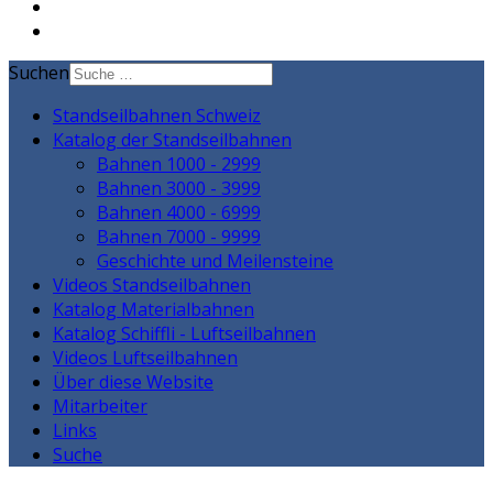
Suchen
Standseilbahnen Schweiz
Katalog der Standseilbahnen
Bahnen 1000 - 2999
Bahnen 3000 - 3999
Bahnen 4000 - 6999
Bahnen 7000 - 9999
Geschichte und Meilensteine
Videos Standseilbahnen
Katalog Materialbahnen
Katalog Schiffli - Luftseilbahnen
Videos Luftseilbahnen
Über diese Website
Mitarbeiter
Links
Suche