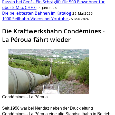
Russin bei Genf - Ein Schräglift für 500 Einwohner für
über 5 Mio. CHF ?
08. Juni 2026
Die beliebtesten Bahnen im Katalog
29. Mai 2026
1900 Seilbahn-Videos bei Youtube
26. Mai 2026
Die Kraftwerksbahn Condémines -
La Péroua fährt wieder
Condémines - La Péroua
Seit 1958 war bei Nendaz neben der Druckleitung
Condémines - La Péroua eine alte Standseilbahn in Betrieb.