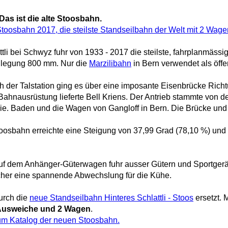
as ist die alte Stoosbahn.
toosbahn 2017, die steilste Standseilbahn der Welt mit 2 Wagen,
tli bei Schwyz fuhr von 1933 - 2017
die steilste, fahrplanmässi
illlegung 800 mm. Nur die
Marzilibahn
in Bern verwendet als öff
h der Talstation ging es über eine imposante Eisenbrücke Rich
Bahnausrüstung lieferte Bell Kriens. Der Antrieb stammte von de
ie. Baden und die Wagen von Gangloff in Bern. Die Brücke und
toosbahn erreichte eine Steigung von 37,99 Grad (78,10 %) und 
Auf dem Anhänger-Güterwagen fuhr ausser Gütern und Sportgerä
icher eine spannende Abwechslung für die Kühe.
urch die
neue Standseilbahn Hinteres Schlattli - Stoos
ersetzt. 
t Ausweiche und 2 Wagen
.
 zum Katalog der neuen Stoosbahn.