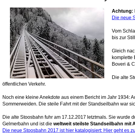
Achtung: D
Die neue S
Vom Schlat
bis zur St
Gleich nac
komplette 
Boveri & C
Die alte S
öffentlichen Verkehr.
Noch eine kleine Anekdote aus einem Bericht im Jahr 1934: 
Sommerweiden. Die steile Fahrt mit der Standseilbahn war s
Die alte Stoosbahn fuhr am 17.12.2017 letztmals. Sie wurde d
Gelmerbahn und ist die
weltweit steilste Standseilbahn mi
Die neue Stoosbahn 2017 ist hier katalogisiert: Hier geht es