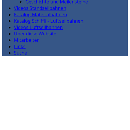
Geschichte und Meilensteine
Videos Standseilbahnen
Katalog Materialbahnen
Katalog Schiffli - Luftseilbahnen
Videos Luftseilbahnen
Über diese Website
Mitarbeiter
Links
Suche