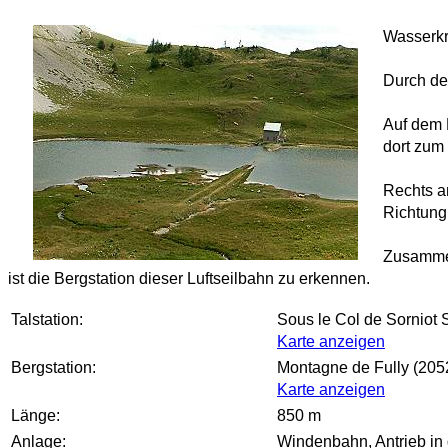
Wasserkr
Durch de
Auf dem B
dort zum
Rechts a
Richtung
Zusammen 
ist die Bergstation dieser Luftseilbahn zu erkennen.
Talstation:
Sous le Col de Sorniot 
Karte anzeigen
Bergstation:
Montagne de Fully (205
Karte anzeigen
Länge:
850 m
Anlage:
Windenbahn, Antrieb in 