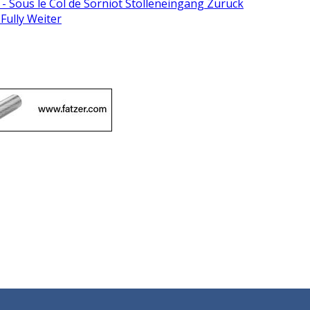
 - Sous le Col de Sorniot Stolleneingang
Zurück
 Fully
Weiter