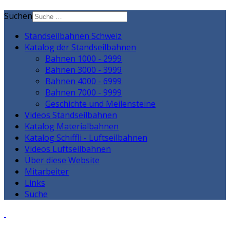
Suchen
Standseilbahnen Schweiz
Katalog der Standseilbahnen
Bahnen 1000 - 2999
Bahnen 3000 - 3999
Bahnen 4000 - 6999
Bahnen 7000 - 9999
Geschichte und Meilensteine
Videos Standseilbahnen
Katalog Materialbahnen
Katalog Schiffli - Luftseilbahnen
Videos Luftseilbahnen
Über diese Website
Mitarbeiter
Links
Suche