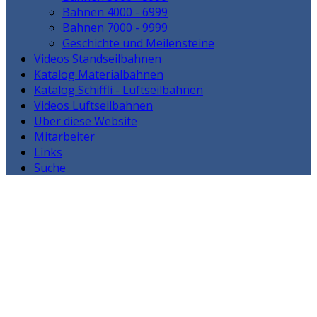
Bahnen 4000 - 6999
Bahnen 7000 - 9999
Geschichte und Meilensteine
Videos Standseilbahnen
Katalog Materialbahnen
Katalog Schiffli - Luftseilbahnen
Videos Luftseilbahnen
Über diese Website
Mitarbeiter
Links
Suche