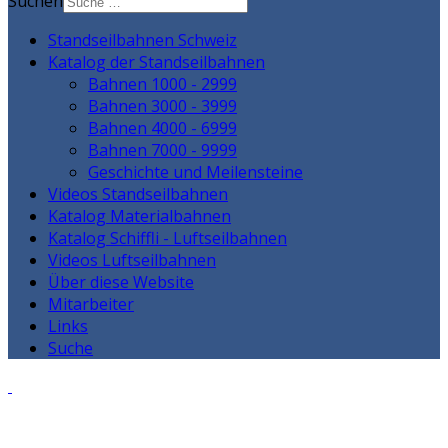
Suchen
Standseilbahnen Schweiz
Katalog der Standseilbahnen
Bahnen 1000 - 2999
Bahnen 3000 - 3999
Bahnen 4000 - 6999
Bahnen 7000 - 9999
Geschichte und Meilensteine
Videos Standseilbahnen
Katalog Materialbahnen
Katalog Schiffli - Luftseilbahnen
Videos Luftseilbahnen
Über diese Website
Mitarbeiter
Links
Suche