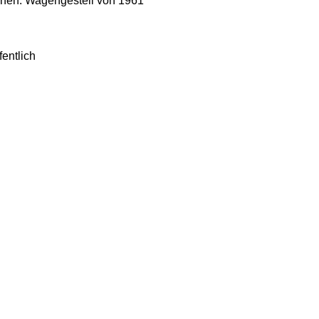
nen. Wagengestell von 1961
fentlich