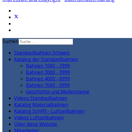
Suchen
Standseilbahnen Schweiz
Katalog der Standseilbahnen
Bahnen 1000 - 2999
Bahnen 3000 - 3999
Bahnen 4000 - 6999
Bahnen 7000 - 9999
Geschichte und Meilensteine
Videos Standseilbahnen
Katalog Materialbahnen
Katalog Schiffli - Luftseilbahnen
Videos Luftseilbahnen
Über diese Website
Mitarbeiter