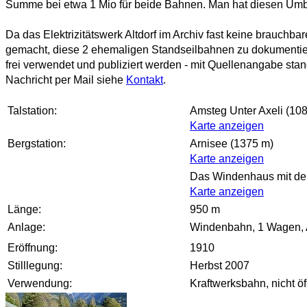
Summe bei etwa 1 Mio für beide Bahnen. Man hat diesen Umba
Da das Elektrizitätswerk Altdorf im Archiv fast keine brauch
gemacht, diese 2 ehemaligen Standseilbahnen zu dokumentieren
frei verwendet und publiziert werden - mit Quellenangabe sta
Nachricht per Mail siehe
Kontakt
.
Talstation:
Amsteg Unter Axeli (10
Karte anzeigen
Bergstation:
Arnisee (1375 m)
Karte anzeigen
Das Windenhaus mit de
Karte anzeigen
Länge:
950 m
Anlage:
Windenbahn, 1 Wagen, An
Eröffnung:
1910
Stilllegung:
Herbst 2007
Verwendung:
Kraftwerksbahn, nicht öf