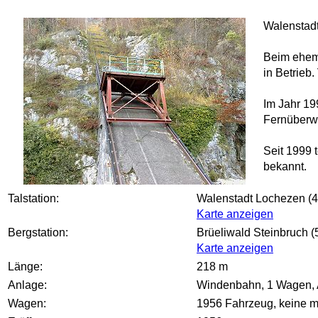
Walenstad
Beim ehema
in Betrieb
Im Jahr 19
Fernüberwa
Seit 1999 
bekannt.
Talstation:
Walenstadt Lochezen (
Karte anzeigen
Bergstation:
Brüeliwald Steinbruch (
Karte anzeigen
Länge:
218 m
Anlage:
Windenbahn, 1 Wagen, An
Wagen:
1956 Fahrzeug, keine 