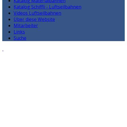
Katalog Materialbahnen
Katalog Schiffli - Luftseilbahnen
Videos Luftseilbahnen
Über diese Website
Mitarbeiter
Links
Suche