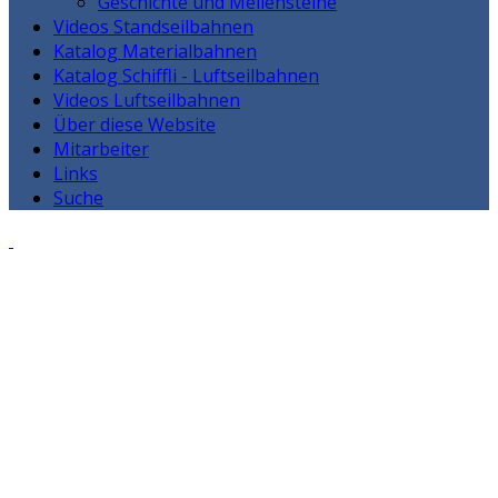
Geschichte und Meilensteine
Videos Standseilbahnen
Katalog Materialbahnen
Katalog Schiffli - Luftseilbahnen
Videos Luftseilbahnen
Über diese Website
Mitarbeiter
Links
Suche