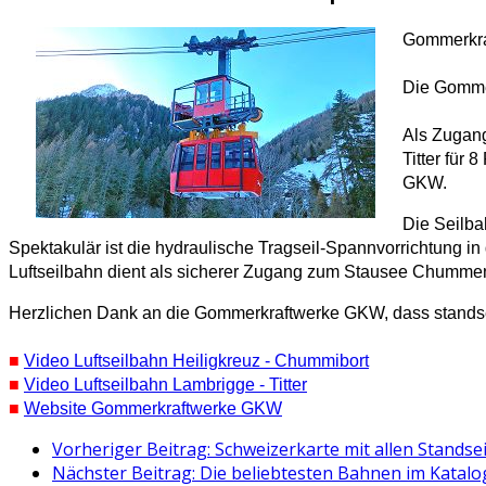
Gommerkra
Die Gomme
Als Zugang
Titter für 
GKW.
Die Seilba
Spektakulär ist die hydraulische Tragseil-Spannvorrichtung in
Luftseilbahn dient als sicherer Zugang zum Stausee Chummenb
Herzlichen Dank an die Gommerkraftwerke GKW, dass standsei
■
Video Luftseilbahn Heiligkreuz - Chummibort
■
Video Luftseilbahn Lambrigge - Titter
■
Website Gommerkraftwerke GKW
Vorheriger Beitrag: Schweizerkarte mit allen Stand
Nächster Beitrag: Die beliebtesten Bahnen im Katal